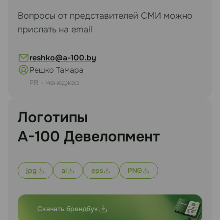
Вопросы от представителей СМИ можно
прислать на email
reshko@a-100.by
Решко Тамара
PR - менеджер
Логотипы
А-100 Девелопмент
jpg
ai
eps
PNG
Скачать брендбук