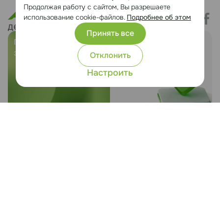
Продолжая работу с сайтом, Вы разрешаете
использование cookie-файлов.
Подробнее об этом
Принять все
Предложить
Служба заботы о
земельный участок
клиентах
Отклонить
Настроить
ОДО «ЭТЕРИКА», УНП 101246411, Минский р-н, д.
Боровая, 7, каб. 27
Любая информация, представленная на данном сайте, носит
исключительно информационный характер и ни при каких условиях не
является публичной офертой.
Политика конфиденциальности
Настройка cookie
Сайт разработан Медиа Лайн