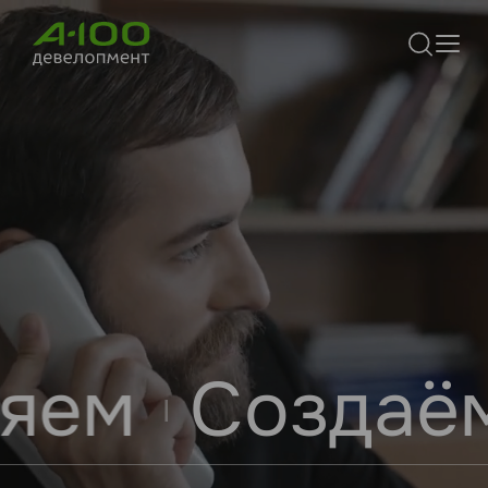
м
Создаём