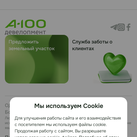
Предложить
Служба заботы о
земельный участок
клиентах
ОДО «ЭТЕРИКА», УНП 101246411, Минский р-н, д.
Мы используем Cookie
Боровая, 7, каб. 27
Для улучшения работы сайта и его взаимодействия
Любая информация, представленная на данном сайте, носит
исключительно информационный характер и ни при каких условиях не
с посетителем мы используем файлы cookie.
является публичной офертой.
Продолжая работу с сайтом, Вы разрешаете