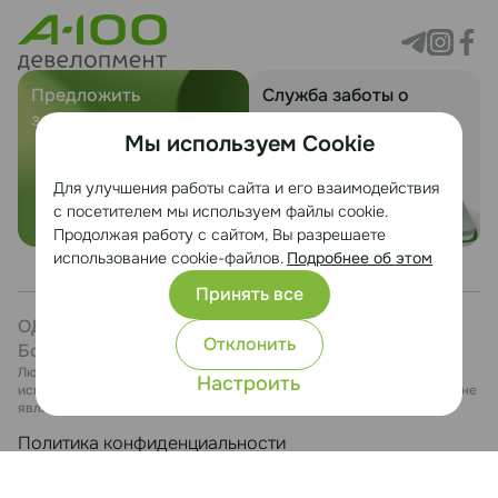
Предложить
Служба заботы о
земельный участок
клиентах
Мы используем Cookie
Для улучшения работы сайта и его взаимодействия
с посетителем мы используем файлы cookie.
Продолжая работу с сайтом, Вы разрешаете
использование cookie-файлов.
Подробнее об этом
Принять все
ОДО «ЭТЕРИКА», УНП 101246411, Минский р-н, д.
Отклонить
Боровая, 7, каб. 27
Любая информация, представленная на данном сайте, носит
Настроить
исключительно информационный характер и ни при каких условиях не
является публичной офертой.
Политика конфиденциальности
Настройка cookie
Сайт разработан Медиа Лайн