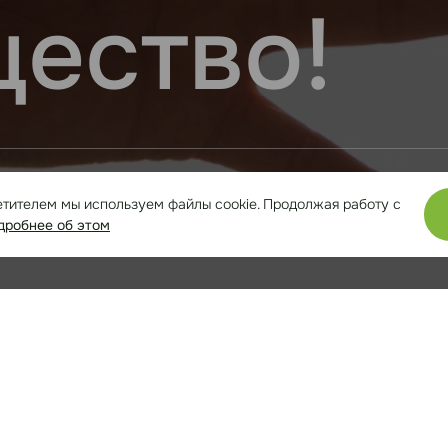
ество!
мы с гордостью можем сказать, что наша ком
етителем мы используем файлы cookie. Продолжая работу с
ая ценность!
дробнее об этом
ии