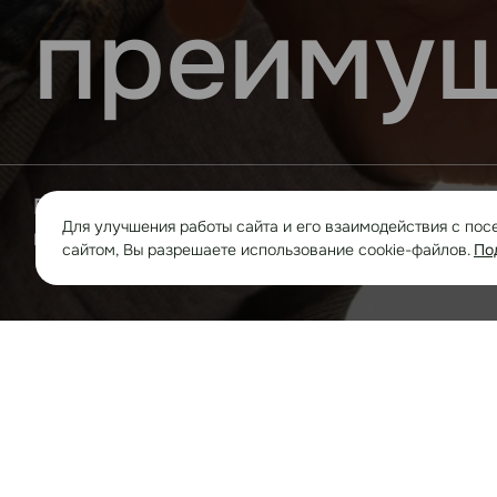
преимущ
В компании работает более 800 человек, 
Для улучшения работы сайта и его взаимодействия с пос
преимущество, наша главная корпоративн
сайтом, Вы разрешаете использование cookie-файлов.
По
Руководство
Карьера
Ваканс