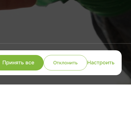
анда — это наше конкурентное
Принять все
Настроить
Отклонить