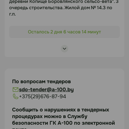
деревни Копище Боровлянского сельсо-вета". 3
очередь строительства. Жилой дом № 14.3 по
12.08.2026
г.п.
Объект торгов
Документация
Осталось 2 дня 6 часов 14 минут
"Строительство жилого квартала с объектами
https://disk.yandex.ru/i/mLcuKj-8_wr4cQ
социальной, инженерной и транспортной
инфраструктуры в районе деревни Копище
Боровлянского сельсо-вета". 3 очередь
Статус
строительства. Жилой дом № 14.3 по г.п."
В работе
Предмет торгов
Выбор подрядной организации для выполнения
Посмотреть лоты
По вопросам тендеров
комплекса работ по устройству внут-
sdo-tender@a-100.by
риквартальных инженерных сетей, работ по
+375(29)676-87-94
благоустройству, озеленению, МАФ при
строительстве
Сообщить о нарушениях в тендерных
Срок подачи
процедурах можно в Службу
безопасности ГК А-100 по электронной
12.08.2026