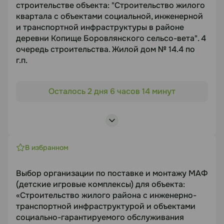
строительстве объекта: "Строительство жилого
14.08.2026
квартала с объектами социальной, инженерной
и транспортной инфраструктуры в районе
деревни Копище Боровлянского сельсо-вета". 4
Документация
очередь строительства. Жилой дом № 14.4 по
г.п.
https://disk.yandex.com/i/lqo8oDSEUlBp2Q
Объект торгов
Осталось 2 дня 6 часов 14 минут
"Строительство жилого квартала с объектами
Статус
социальной, инженерной и транспортной
В работе
инфраструктуры в районе деревни Копище
Боровлянского сельсо-вета". 4 очередь
Посмотреть лоты
строительства. Жилой дом № 14.4 по г.п.
В избранном
Предмет торгов
Выбор организации по поставке и монтажу МАФ
Выбор подрядной организации для выполнения
(детские игровые комплексы) для объекта:
комплекса работ по устройству внут-
«Строительство жилого района с инженерно-
риквартальных инженерных сетей, работ по
транспортной инфраструктурой и объектами
благоустройству, озеленению, МАФ
социально-гарантируемого обслуживания
Срок подачи