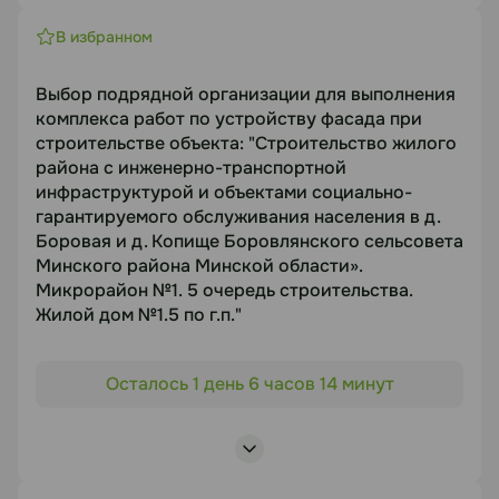
Предмет торгов
Статус
В избранном
Выбор организации на комплекс работ: по
В работе
устройству наружных сетей, благоустройству и
Выбор подрядной организации для выполнения
озеленению
Посмотреть лоты
комплекса работ по устройству фасада при
Срок подачи
строительстве объекта: "Строительство жилого
21.08.2026
района с инженерно-транспортной
инфраструктурой и объектами социально-
гарантируемого обслуживания населения в д.
Документация
Боровая и д. Копище Боровлянского сельсовета
Минского района Минской области».
https://disk.yandex.ru/d/Qg_P1Exq47DG6Q
Микрорайон №1. 5 очередь строительства.
Жилой дом №1.5 по г.п."
Статус
Объект торгов
В работе
Осталось 1 день 6 часов 14 минут
"Строительство жилого района с инженерно-
транспортной инфраструктурой и объектами
Посмотреть лоты
социально-гарантируемого обслуживания
населения в д. Боровая и д. Копище