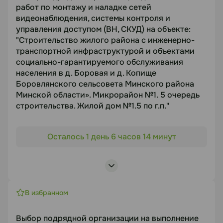
работ по монтажу и наладке сетей
Посмотреть лоты
выполнения комплекса электромонтажных работ
видеонаблюдения, системы контроля и
при строительстве объекта
управления доступом (ВН, СКУД) на объекте:
Срок подачи
"Строительство жилого района с инженерно-
12.08.2026
транспортной инфраструктурой и объектами
социально-гарантируемого обслуживания
населения в д. Боровая и д. Копище
Документация
Боровлянского сельсовета Минского района
Минской области». Микрорайон №1. 5 очередь
https://disk.yandex.by/d/ZBaBc2JNHQ4Spg
строительства. Жилой дом №1.5 по г.п."
Объект торгов
Статус
Осталось 1 день 6 часов 14 минут
"Строительство жилого района с инженерно-
В работе
транспортной инфраструктурой и объектами
социально-гарантируемого обслуживания
Посмотреть лоты
населения в д. Боровая и д. Копище
Боровлянского сельсовета Минского района
В избранном
Минской области». Микрорайон №1. 5 очередь
строительства. Жилой дом №1.5 по г.п."
Выбор подрядной организации на выполнение