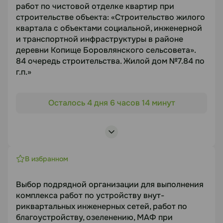
Предмет торгов
работ по чистовой отделке квартир при
строительстве объекта: «Строительство жилого
Выбор подрядной организации для выполнения
квартала с объектами социальной, инженерной
работ по монтажу и наладке сетей
и транспортной инфраструктуры в районе
видеонаблюдения, системы контроля и
деревни Копище Боровлянского сельсовета».
управления доступом (ВН, СКУД) на объекте
84 очередь строительства. Жилой дом №7.84 по
Срок подачи
г.п.»
11.08.2026
Объект торгов
Осталось 4 дня 6 часов 14 минут
«Строительство жилого квартала с объектами
Документация
социальной, инженерной и транспортной
инфраструктуры в районе деревни Копище
https://disk.yandex.ru/d/ydpHd0G3ICSBAg
Боровлянского сельсовета». 84 очередь
строительства. Жилой дом №7.84 по г.п.»
В избранном
Статус
Предмет торгов
Выбор подрядной организации для выполнения
В работе
Выбор подрядной организации на выполнение
комплекса работ по устройству внут-
работ по чистовой отделке квартир при
риквартальных инженерных сетей, работ по
Посмотреть лоты
строительстве объекта:
благоустройству, озеленению, МАФ при
Срок подачи