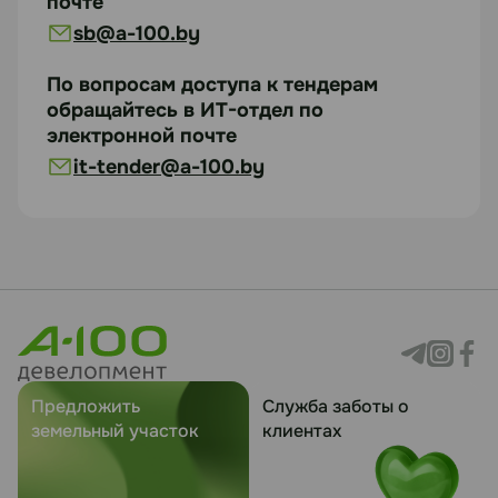
почте
sb@a-100.by
Документация
По вопросам доступа к тендерам
https://disk.yandex.ru/i/MPo3geOQXEg7ng
обращайтесь в ИТ-отдел по
электронной почте
it-tender@a-100.by
Статус
В работе
Посмотреть лоты
Предложить
Служба заботы о
земельный участок
клиентах