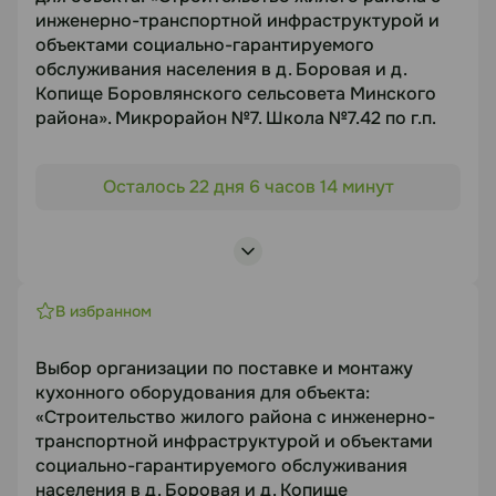
инженерно-транспортной инфраструктурой и
объектами социально-гарантируемого
обслуживания населения в д. Боровая и д.
Копище Боровлянского сельсовета Минского
района». Микрорайон №7. Школа №7.42 по г.п.
Объект торгов
Осталось 22 дня 6 часов 14 минут
«Строительство жилого района с инженерно-
транспортной инфраструктурой и объектами
социально-гарантируемого обслуживания
населения в д. Боровая и д. Копище
Боровлянского сельсовета Минского района».
В избранном
Микрорайон №7. Школа №7.42 по г.п.
Предмет торгов
Выбор организации по поставке и монтажу
кухонного оборудования для объекта:
МАФ для школы 7.42 НБ
«Строительство жилого района с инженерно-
Срок подачи
транспортной инфраструктурой и объектами
01.09.2026
социально-гарантируемого обслуживания
населения в д. Боровая и д. Копище