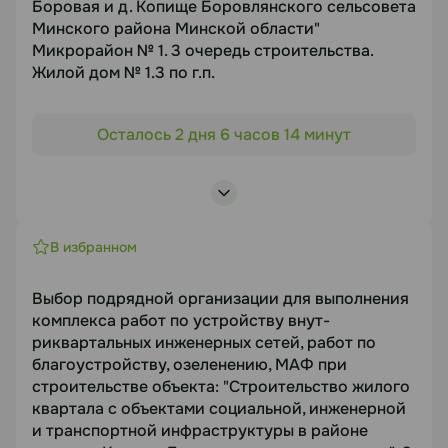
Документация
Боровая и д. Копище Боровлянского сельсовета
Минского района Минской области"
https://disk.yandex.ru/d/AmO1djPfBezWTA
Микрорайон № 1. 3 очередь строительства.
Жилой дом № 1.3 по г.п.
Статус
Объект торгов
Осталось 2 дня 6 часов 14 минут
В работе
"Строительство жилого района с инженерно-
транспортной инфраструктурой и объектами
Посмотреть лоты
социально-гарантируемого обслуживания
населения в д. Боровая и д. Копище
Боровлянского сельсовета Минского района
В избранном
Минской области" Микрорайон № 1. 3 очередь
строительства. Жилой дом № 1.3 по г.п.
Выбор подрядной организации для выполнения
Предмет торгов
комплекса работ по устройству внут-
риквартальных инженерных сетей, работ по
Выбор подрядной организации для выполнения
благоустройству, озеленению, МАФ при
комплекса работ по устройству
строительстве объекта: "Строительство жилого
внутриквартальных инженерных сетей, работ по
квартала с объектами социальной, инженерной
благоустройству, озеленению, МАФ
и транспортной инфраструктуры в районе
Срок подачи