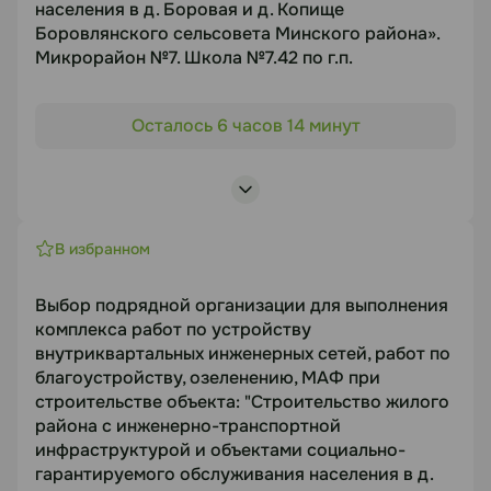
населения в д. Боровая и д. Копище
12.08.2026
Боровлянского сельсовета Минского района».
Микрорайон №7. Школа №7.42 по г.п.
Объект торгов
Документация
Осталось 6 часов 14 минут
«Строительство жилого района с инженерно-
https://disk.yandex.ru/i/HtU6izrf5wRiwQ
транспортной инфраструктурой и объектами
социально-гарантируемого обслуживания
Статус
населения в д. Боровая и д. Копище
Боровлянского сельсовета Минского района».
В избранном
В работе
Микрорайон №7. Школа №7.42 по г.п.
Предмет торгов
Посмотреть лоты
Выбор подрядной организации для выполнения
комплекса работ по устройству
МАФ (детские игровые комплексы) для школы
внутриквартальных инженерных сетей, работ по
7.42 НБ
благоустройству, озеленению, МАФ при
Срок подачи
строительстве объекта: "Строительство жилого
10.08.2026
района с инженерно-транспортной
инфраструктурой и объектами социально-
гарантируемого обслуживания населения в д.