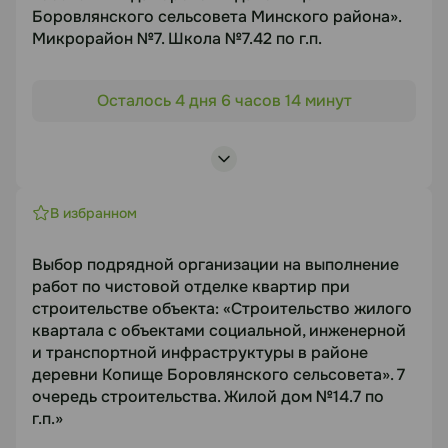
Боровлянского сельсовета Минского района».
Документация
Микрорайон №7. Школа №7.42 по г.п.
https://disk.yandex.ru/d/yeerya6wgqLqsg
Объект торгов
Осталось 4 дня 6 часов 14 минут
«Строительство жилого района с инженерно-
Статус
транспортной инфраструктурой и объектами
социально-гарантируемого обслуживания
В работе
населения в д. Боровая и д. Копище
Посмотреть лоты
Боровлянского сельсовета Минского района».
В избранном
Микрорайон №7. Школа №7.42 по г.п.
Предмет торгов
Выбор подрядной организации на выполнение
работ по чистовой отделке квартир при
Кухонное оборудование для школы 7.42 Новая
строительстве объекта: «Строительство жилого
Боровая
квартала с объектами социальной, инженерной
Срок подачи
и транспортной инфраструктуры в районе
14.08.2026
деревни Копище Боровлянского сельсовета». 7
очередь строительства. Жилой дом №14.7 по
г.п.»
Документация