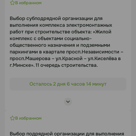
Боровлянского сельсовета Минского района
В избранном
Минской области». Микрорайон №1. 5 очередь
строительства. Жилой дом №1.5 по г.п."
Выбор субподрядной организации для
Предмет торгов
выполнения комплекса электромонтажных
работ при строительстве объекта: «Жилой
Выбор подрядной организации для выполнения
комплекс с объектами социально-
комплекса работ по устройству фасада при
общественного назначения и подземными
строительстве объекта
паркингами в квартале просп.Независимости –
Срок подачи
просп.Машерова – ул.Красной – ул.Киселёва в
г.Минске». 11 очередь строительства.
11.08.2026
Объект торгов
Осталось 2 дня 6 часов 14 минут
Документация
«Жилой комплекс с объектами социально-
общественного назначения и подземными
https://disk.yandex.ru/d/I7ZuW9HgoniS-g
паркингами в квартале просп.Независимости –
просп.Машерова – ул.Красной – ул.Киселёва в
Статус
г.Минске». 11 очередь строительства.
В избранном
Предмет торгов
В работе
Выбор подрядной организации для выполнения
Выбор субподрядной организации для