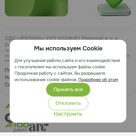
ОДО «ЭТЕРИКА», УНП 101246411, Минский р-н, д.
Боровая, 7, каб. 27
Мы используем Cookie
Любая информация, представленная на данном сайте, носит
исключительно информационный характер и ни при каких условиях не
Для улучшения работы сайта и его взаимодействия
является публичной офертой.
с посетителем мы используем файлы cookie.
Политика конфиденциальности
Продолжая работу с сайтом, Вы разрешаете
Настройка cookie
использование cookie-файлов.
Подробнее об этом
Сайт разработан Медиа Лайн
Принять все
Отклонить
Настроить