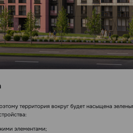
а
 поэтому территория вокруг будет насыщена зеле
стройства:
скими элементами;